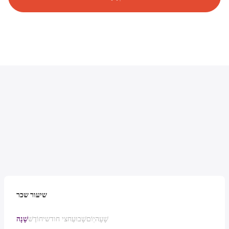
שיעור שכר
שָׁעָה
יְוֹם
שָׁבוּעַ
חצי חודשי
חוֹדֶשׁ
שָׁנָה