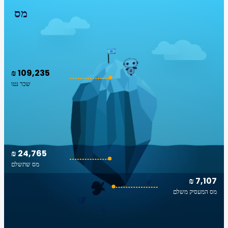
מס
₪ 109,235
שכר נטו
₪ 24,765
מס שתשלם
₪ 7,107
מס המעסיק משלם