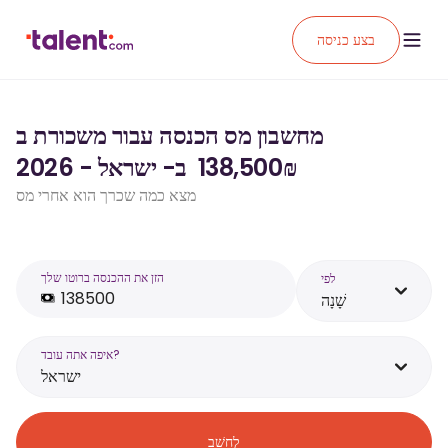
בצע כניסה
מחשבון מס הכנסה עבור משכורת ב
₪‏138,500 ‏ ב- ישראל - 2026
מצא כמה שכרך הוא אחרי מס
הזן את ההכנסה ברוטו שלך
לפי
שָׁנָה
איפה אתה עובד?
ישראל
לְחַשֵׁב