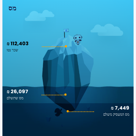
מס
₪ 112,403
שכר נטו
₪ 26,097
מס שתשלם
₪ 7,449
מס המעסיק משלם