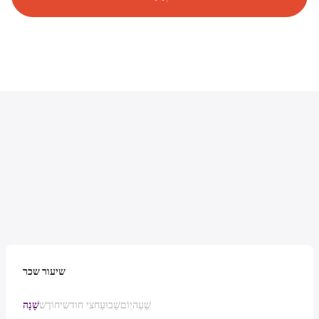
שיעור שכר
שָׁעָה
יְוֹם
שָׁבוּעַ
חצי חודשי
חוֹדֶשׁ
שָׁנָה