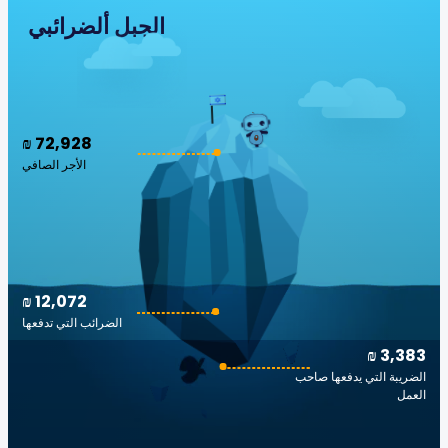
الجبل ألضرائبي
₪ 72,928
الأجر الصافي
₪ 12,072
الضرائب التي تدفعها
₪ 3,383
الضريبة التي يدفعها صاحب
العمل