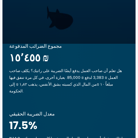
مجموع الضرائب المدفوعة
‏١٥٬٤٥٥ ₪
هل تعلم أن صاحب العمل يدفع أيضًا الضريبة على راتبك؟ يكلف صاحب
العمل ₪ 3,383 لدفع ₪ 85,000. بعبارة أخرى، في كل مرة تنفق فيها
مبلغاً ‏١٠ ₪من المال الذي كسبته بشق الأنفس، يذهب ‏١٫٨٢ ₪ إلى
الحكومة.
معدل الضريبة الحقيقي
17.5
%