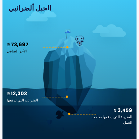
الجبل ألضرائبي
₪ 73,697
الأجر الصافي
₪ 12,303
الضرائب التي تدفعها
₪ 3,459
الضريبة التي يدفعها صاحب
العمل