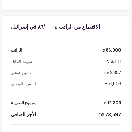
الاقتطاع من الراتب ₪‏٨٦٬٠٠٠ في إسرائيل
₪ 86,000
الراتب
-₪ 8,441
ضريبة الدخل
-₪ 2,857
تأمين صحي
-₪ 1,006
التأمين الوطني
-₪ 12,303
مجموع الضريبة
*₪ 73,697
الأجر الصافي