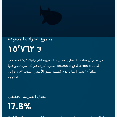
مجموع الضرائب المدفوعة
‏١٥٬٧٦٢ ₪
هل تعلم أن صاحب العمل يدفع أيضًا الضريبة على راتبك؟ يكلف صاحب
العمل ₪ 3,459 لدفع ₪ 86,000. بعبارة أخرى، في كل مرة تنفق فيها
مبلغاً ‏١٠ ₪من المال الذي كسبته بشق الأنفس، يذهب ‏١٫٨٣ ₪ إلى
الحكومة.
معدل الضريبة الحقيقي
17.6
%