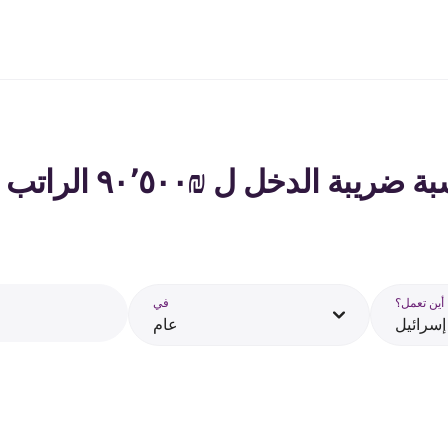
يبة الدخل ل ₪‏٩٠٬٥٠٠ الراتب في إسرائيل - 2026
أين تعمل؟
في
إسرائيل
عام