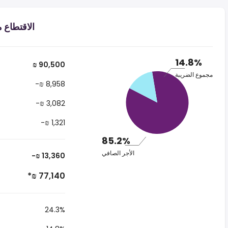
الاقتطاع من الرات
14.8%
₪ 90,500
مجموع الضريبة
-₪ 8,958
-₪ 3,082
-₪ 1,321
85.2%
الأجر الصافي
-₪ 13,360
*₪ 77,140
24.3%