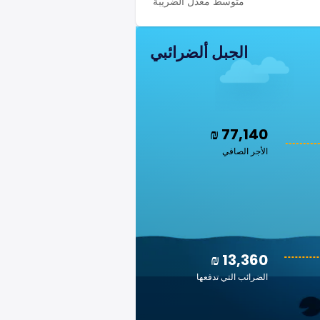
متوسط معدل الضريبة
الجبل ألضرائبي
₪ 77,140
الأجر الصافي
₪ 13,360
الضرائب التي تدفعها