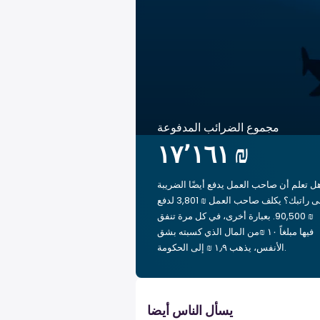
مجموع الضرائب المدفوعة
‏١٧٬١٦١ ₪
ل تعلم أن صاحب العمل يدفع أيضًا الضريبة
على راتبك؟ يكلف صاحب العمل ₪ 3,801 لدفع
₪ 90,500. بعبارة أخرى، في كل مرة تنفق
فيها مبلغاً ‏١٠ ₪من المال الذي كسبته بشق
الأنفس، يذهب ‏١٫٩ ₪ إلى الحكومة.
يسأل الناس أيضا