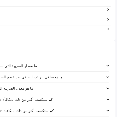
ما مقدار الضريبة التي ستدفعها على 
ما هو صافي الراتب الصافي بعد خصم الضرائب لـ ₪‏٩٠٬٥٠٠ في إسرا
ما هو معدل الضريبة المطبق على 
كم ستكسب أكثر من ذلك بمكافأة ₪1000 على راتب ₪‏٩٠٬٥٠٠ في إسرائيل؟
كم ستكسب أكثر من ذلك بمكافأة ₪5000 على راتب ₪‏٩٠٬٥٠٠ في إسرائيل؟