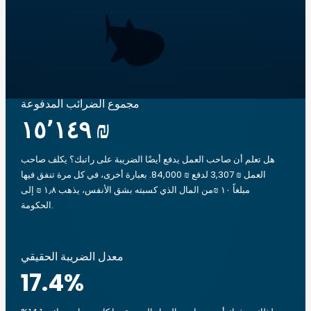
مجموع الضرائب المدفوعة
‏١٥٬١٤٩ ₪
هل تعلم أن صاحب العمل يدفع أيضًا الضريبة على راتبك؟ يكلف صاحب
العمل ₪ 3,307 لدفع ₪ 84,000. بعبارة أخرى، في كل مرة تنفق فيها
مبلغاً ‏١٠ ₪من المال الذي كسبته بشق الأنفس، يذهب ‏١٫٨ ₪ إلى
الحكومة.
معدل الضريبة الحقيقي
17.4
%