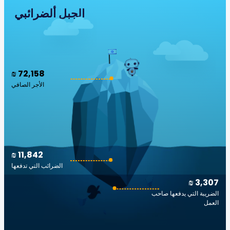
الجبل ألضرائبي
₪ 72,158
الأجر الصافي
₪ 11,842
الضرائب التي تدفعها
₪ 3,307
الضريبة التي يدفعها صاحب
العمل