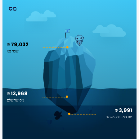
מס
₪ 79,032
שכר נטו
₪ 13,968
מס שתשלם
₪ 3,991
מס המעסיק משלם