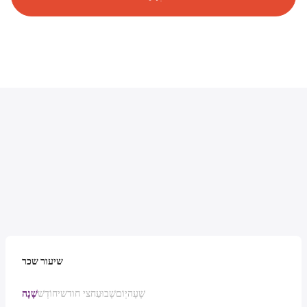
שיעור שכר
שָׁעָה
יְוֹם
שָׁבוּעַ
חצי חודשי
חוֹדֶשׁ
שָׁנָה