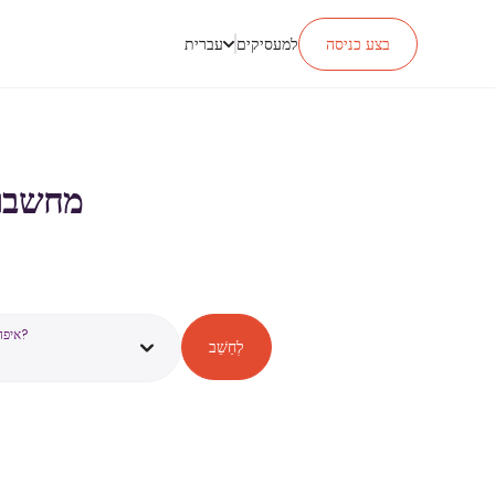
בצע כניסה
למעסיקים
עברית
מחשבון מס ה
איפה אתה עובד?
לְחַשֵׁב