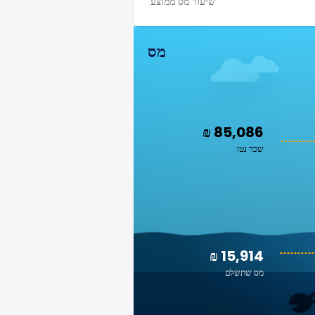
שיעור מס ממוצע
מס
₪ 85,086
שכר נטו
₪ 15,914
מס שתשלם