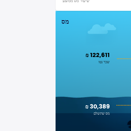
שיעור מס ממוצע
מס
₪ 122,611
שכר נטו
₪ 30,389
מס שתשלם