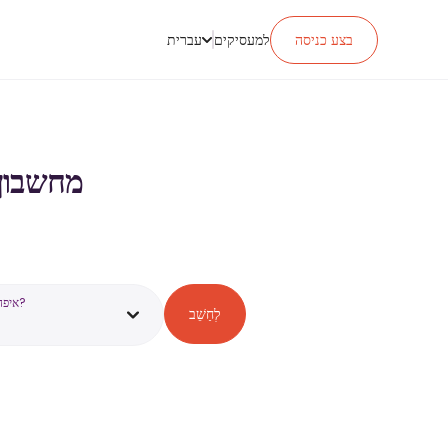
בצע כניסה
למעסיקים
עברית
מחשבון מס הכ
איפה אתה עובד?
לְחַשֵׁב