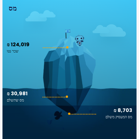
מס
₪ 124,019
שכר נטו
₪ 30,981
מס שתשלם
₪ 8,703
מס המעסיק משלם