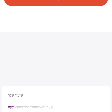
שיעור שכר
שָׁעָה
יְוֹם
שָׁבוּעַ
חצי חודשי
חוֹדֶשׁ
שָׁנָה