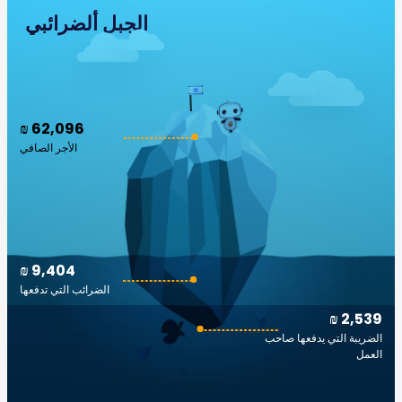
الجبل ألضرائبي
₪ 62,096
الأجر الصافي
₪ 9,404
الضرائب التي تدفعها
₪ 2,539
الضريبة التي يدفعها صاحب
العمل