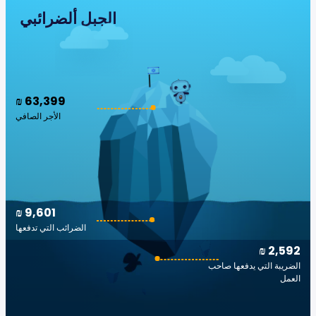
الجبل ألضرائبي
₪ 63,399
الأجر الصافي
₪ 9,601
الضرائب التي تدفعها
₪ 2,592
الضريبة التي يدفعها صاحب
العمل