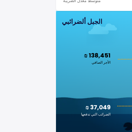
متوسط معدل الضريبة
الجبل ألضرائبي
₪ 138,451
الأجر الصافي
₪ 37,049
الضرائب التي تدفعها