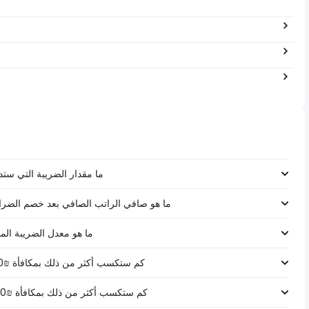
ما مقدار الضريبة التي ستدفعها على را
ما هو صافي الراتب الصافي بعد خصم الضرائب لـ ₪‏١٧٥٬٥٠٠ في إسرائي
ما هو معدل الضريبة المطبق على رات
كم ستكسب أكثر من ذلك بمكافأة ₪1000 على راتب ₪‏١٧٥٬٥٠٠ في إسرائيل؟
كم ستكسب أكثر من ذلك بمكافأة ₪5000 على راتب ₪‏١٧٥٬٥٠٠ في إسرائيل؟