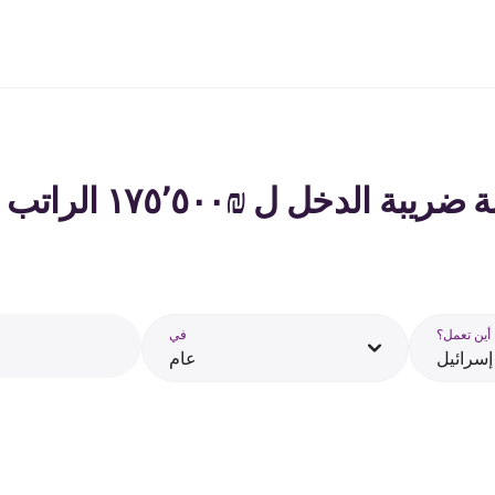
 الدخل ل ₪‏١٧٥٬٥٠٠ الراتب في إسرائيل - 2026
أين تعمل؟
في
إسرائيل
عام