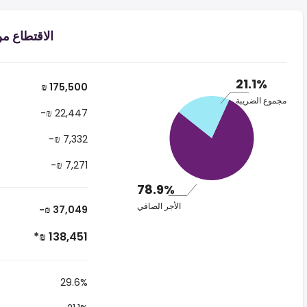
الاقتطاع من الراتب ₪
21.1%
₪ 175,500
مجموع الضريبة
-₪ 22,447
-₪ 7,332
-₪ 7,271
78.9%
الأجر الصافي
-₪ 37,049
*₪ 138,451
29.6%