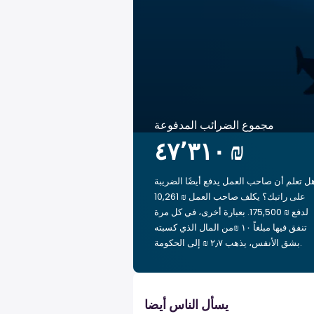
مجموع الضرائب المدفوعة
‏٤٧٬٣١٠ ₪
ل تعلم أن صاحب العمل يدفع أيضًا الضريبة
على راتبك؟ يكلف صاحب العمل ₪ 10,261
لدفع ₪ 175,500. بعبارة أخرى، في كل مرة
تنفق فيها مبلغاً ‏١٠ ₪من المال الذي كسبته
بشق الأنفس، يذهب ‏٢٫٧ ₪ إلى الحكومة.
يسأل الناس أيضا