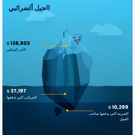
الجبل ألضرائبي
₪ 138,803
الأجر الصافي
₪ 37,197
الضرائب التي تدفعها
₪ 10,299
الضريبة التي يدفعها صاحب
العمل