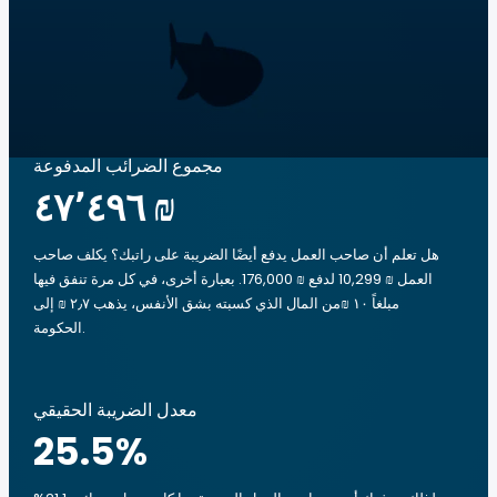
مجموع الضرائب المدفوعة
‏٤٧٬٤٩٦ ₪
هل تعلم أن صاحب العمل يدفع أيضًا الضريبة على راتبك؟ يكلف صاحب
العمل ₪ 10,299 لدفع ₪ 176,000. بعبارة أخرى، في كل مرة تنفق فيها
مبلغاً ‏١٠ ₪من المال الذي كسبته بشق الأنفس، يذهب ‏٢٫٧ ₪ إلى
الحكومة.
معدل الضريبة الحقيقي
25.5
%