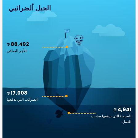
الجبل ألضرائبي
₪ 88,492
الأجر الصافي
₪ 17,008
الضرائب التي تدفعها
₪ 4,941
الضريبة التي يدفعها صاحب
العمل