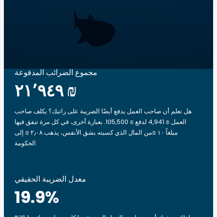
مجموع الضرائب المدفوعة
‏٢١٬٩٤٩ ₪
هل تعلم أن صاحب العمل يدفع أيضًا الضريبة على راتبك؟ يكلف صاحب
العمل ₪ 4,941 لدفع ₪ 105,500. بعبارة أخرى، في كل مرة تنفق فيها
مبلغاً ‏١٠ ₪من المال الذي كسبته بشق الأنفس، يذهب ‏٢٫٠٨ ₪ إلى
الحكومة.
معدل الضريبة الحقيقي
19.9
%