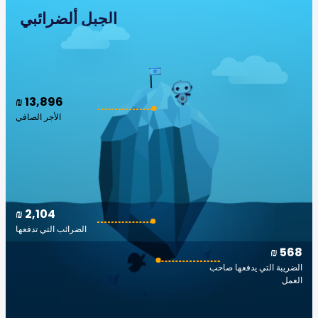
الجبل ألضرائبي
₪ 13,896
الأجر الصافي
₪ 2,104
الضرائب التي تدفعها
₪ 568
الضريبة التي يدفعها صاحب
العمل